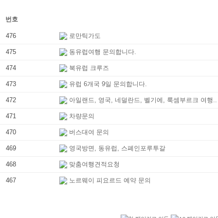
번호
476
로만틱가도
475
동유럽여행 문의합니다.
474
북유럽 크루즈
473
유럽 6개국 9일 문의합니다.
472
아일랜드, 영국, 네덜란드, 벨기에, 룩셈부르크 여행..
471
차량문의
470
버스대여 문의
469
영국방면, 동유럽, 스폐인포루투갈
468
맞춤여행견적요청
467
노르웨이 피요르드 예약 문의