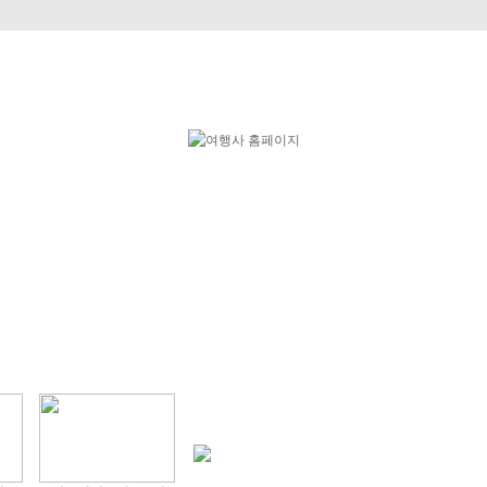
특별여행
비즈니스
독일여행
항공.호텔.열차
커뮤니