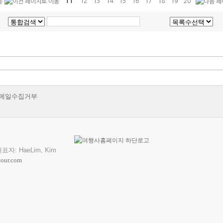
11
12
13
14
15
16
17
18
19
20
메일수집거부
 대표자: HaeLim, Kim
our.com