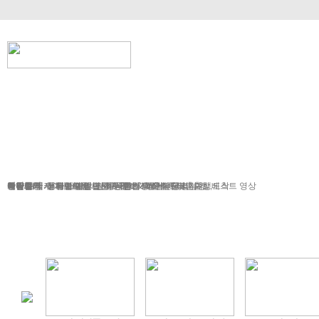
정기여행
연휴여행
북유럽/아이스랜드
지중해
서유럽
부활절
북유럽/러시아
그리스/터키
한국/미국
박람회
독일여행
항공.호텔.열차
여행후기
예약문의
동유럽/발칸
성탄절/연말연시
해외연수
가이드&차량
포토앨범
자주하는 질문
테마여행
스페인/포르투갈
아이슬란드 Fire & Ice
전시/공연
여행정보
동서유럽
허니문
예약 대행 서비스
이벤트/시즌투어
승차장소
이집트
레저
VIP 의전
가이드 컬럼
런던/파리 출발,도착
공지사항
맞춤여행
베스트 영상