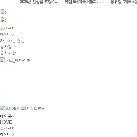
도시 ..
Fire & Ice 아이슬란드 ..
2025년 신상품 프랑스..
유럽 특6개국 9일(파
고객센터
예약문의
자주하는 질문
승차장소
공지사항
예약문의
HOME
고객센터
예약문의